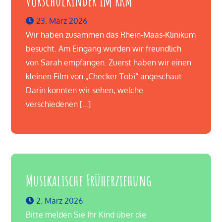
Vorschulkinder im RKM
23. März 2026
Wir haben zusammen das Rhein-Maas-Klinikum
besucht. Am Eingang wurden wir freundlich
von Sarah empfangen. Zuerst haben wir einen
kleinen Film von „Checker Tobi“ angeschaut.
Darin konnten wir sehen, welche
verschiedenen […]
Musikalische Früherziehung
2. März 2026
Bitte melden Sie Ihr Kind über die