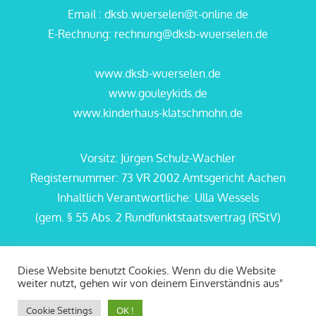
Email : dksb.wuerselen@t-online.de
E-Rechnung: rechnung@dksb-wuerselen.de
www.dksb-wuerselen.de
www.gouleykids.de
www.kinderhaus-klatschmohn.de
Vorsitz: Jürgen Schulz-Wachler
Registernummer: 73 VR 2002 Amtsgericht Aachen
Inhaltlich Verantwortliche: Ulla Wessels
(gem. § 55 Abs. 2 Rundfunktstaatsvertrag (RStV)
Diese Website benutzt Cookies. Wenn du die Website
weiter nutzt, gehen wir von deinem Einverständnis aus"
Kinderhaus Klatschmohn Copyright 2024 © All
Cookie Settings
OK !
rights reserved.Kiddie Care Pro