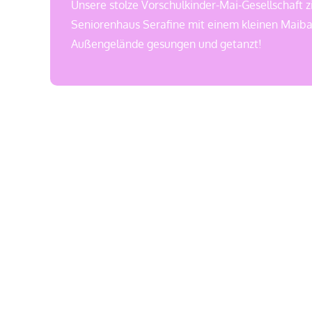
Unsere stolze Vorschulkinder-Mai-Gesellschaft 
Seniorenhaus Serafine mit einem kleinen Maib
Außengelände gesungen und getanzt!