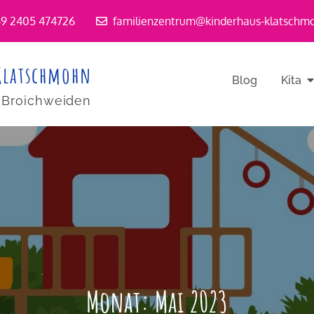
9 2405 474726
familienzentrum@kinderhaus-klatschm
Klatschmohn
Blog
Kita
-Broichweiden
Monat:
Mai 2023