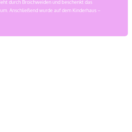
zieht durch Broichweiden und beschenkt das
aum. Anschließend wurde auf dem Kinderhaus –